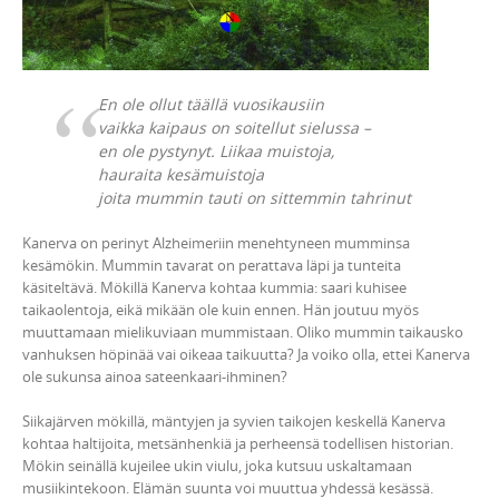
En ole ollut täällä vuosikausiin
vaikka kaipaus on soitellut sielussa –
en ole pystynyt. Liikaa muistoja,
hauraita kesämuistoja
joita mummin tauti on sittemmin tahrinut
Kanerva on perinyt Alzheimeriin menehtyneen mumminsa
kesämökin. Mummin tavarat on perattava läpi ja tunteita
käsiteltävä. Mökillä Kanerva kohtaa kummia: saari kuhisee
taikaolentoja, eikä mikään ole kuin ennen. Hän joutuu myös
muuttamaan mielikuviaan mummistaan. Oliko mummin taikausko
vanhuksen höpinää vai oikeaa taikuutta? Ja voiko olla, ettei Kanerva
ole sukunsa ainoa sateenkaari-ihminen?
Siikajärven mökillä, mäntyjen ja syvien taikojen keskellä Kanerva
kohtaa haltijoita, metsänhenkiä ja perheensä todellisen historian.
Mökin seinällä kujeilee ukin viulu, joka kutsuu uskaltamaan
musiikintekoon. Elämän suunta voi muuttua yhdessä kesässä.