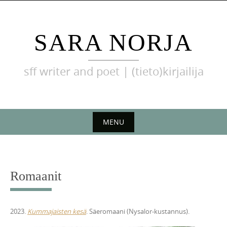
Skip
to
content
SARA NORJA
sff writer and poet | (tieto)kirjailija
MENU
Skip
to
content
Romaanit
2023.
Kummajaisten kesä
. Säeromaani (Nysalor-kustannus).