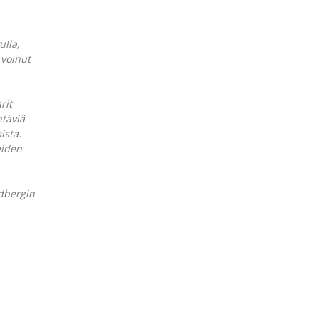
ulla,
 voinut
rit
ntäviä
ista.
eiden
ndbergin