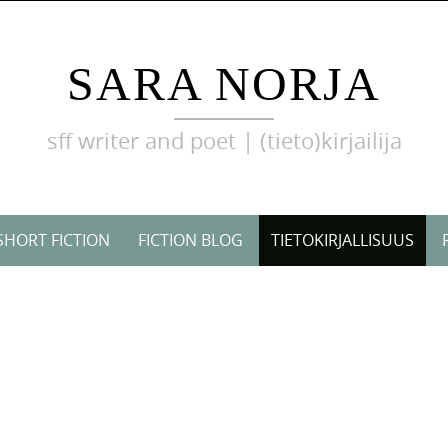
SARA NORJA
sff writer and poet | (tieto)kirjailija
SHORT FICTION
FICTION BLOG
TIETOKIRJALLISUUS