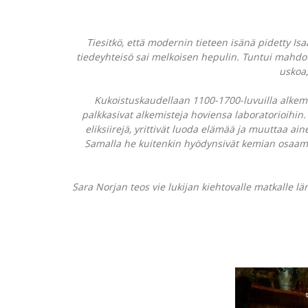
Tiesitkö, että modernin tieteen isänä pidetty Is
tiedeyhteisö sai melkoisen hepulin. Tuntui mahdott
uskoa,
Kukoistuskaudellaan 1100-1700-luvuilla alkemia
palkkasivat alkemisteja hoviensa laboratorioihin. 
eliksiirejä, yrittivät luoda elämää ja muuttaa ain
Samalla he kuitenkin hyödynsivät kemian osaami
Sara Norjan teos vie lukijan kiehtovalle matkalle 