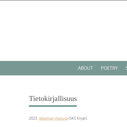
Skip
to
content
Skip
ABOUT
POETRY
to
content
Tietokirjallisuus
2023.
Alkemian historia
(SKS Kirjat).