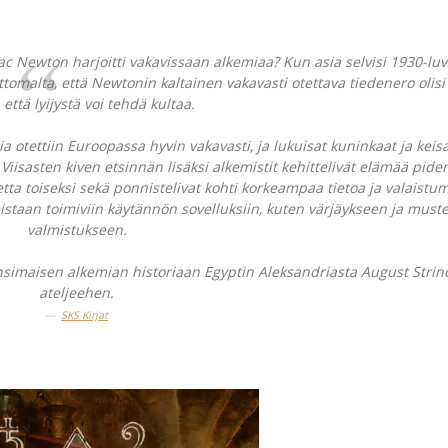
aac Newton harjoitti vakavissaan alkemiaa? Kun asia selvisi 1930-luv
omalta, että Newtonin kaltainen vakavasti otettava tiedenero olisi
 että lyijystä voi tehdä kultaa.
 otettiin Euroopassa hyvin vakavasti, ja lukuisat kuninkaat ja keisa
Viisasten kiven etsinnän lisäksi alkemistit kehittelivät elämää pide
etta toiseksi sekä ponnistelivat kohti korkeampaa tietoa ja valaistum
staan toimiviin käytännön sovelluksiin, kuten värjäykseen ja must
valmistukseen.
länsimaisen alkemian historiaan Egyptin Aleksandriasta August Stri
ateljeehen.
SKS Kirjat